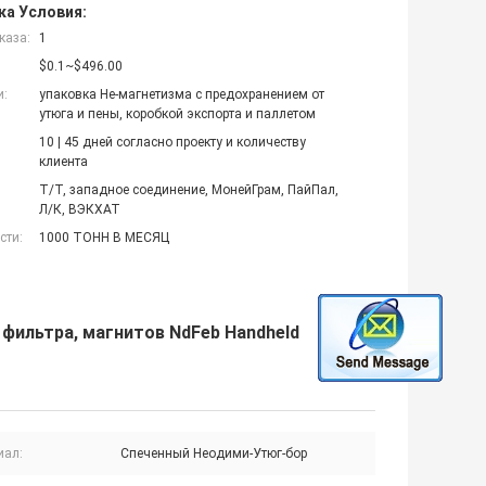
ка Условия:
каза:
1
$0.1~$496.00
и:
упаковка Не-магнетизма с предохранением от
утюга и пены, коробкой экспорта и паллетом
10 | 45 дней согласно проекту и количеству
клиента
Т/Т, западное соединение, МонейГрам, ПайПал,
Л/К, ВЭКХАТ
сти:
1000 ТОНН В МЕСЯЦ
фильтра, магнитов NdFeb Handheld
иал:
Спеченный Неодими-Утюг-бор