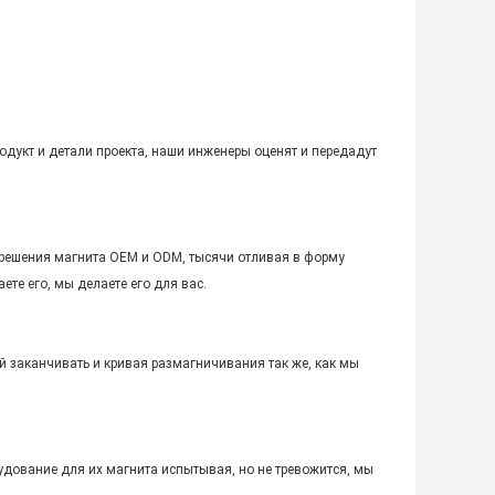
одукт и детали проекта, наши инженеры оценят и передадут
решения магнита OEM и ODM, тысячи отливая в форму
те его, мы делаете его для вас.
й заканчивать и кривая размагничивания так же, как мы
удование для их магнита испытывая, но не тревожится, мы