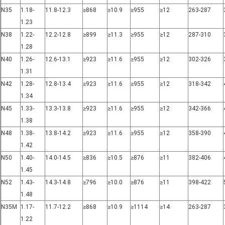
N35
1.18-
11.8-12.3
≥868
≥10.9
≥955
≥12
263-287
1.23
N38
1.22-
12.2-12.8
≥899
≥11.3
≥955
≥12
287-310
1.28
N40
1.26-
12.6-13.1
≥923
≥11.6
≥955
≥12
302-326
1.31
N42
1.28-
12.8-13.4
≥923
≥11.6
≥955
≥12
318-342
1.34
N45
1.33-
13.3-13.8
≥923
≥11.6
≥955
≥12
342-366
1.38
N48
1.38-
13.8-14.2
≥923
≥11.6
≥955
≥12
358-390
1.42
N50
1.40-
14.0-14.5
≥836
≥10.5
≥876
≥11
382-406
1.45
N52
1.43-
14.3-14.8
≥796
≥10.0
≥876
≥11
398-422
1.48
N35M
1.17-
11.7-12.2
≥868
≥10.9
≥1114
≥14
263-287
1.22