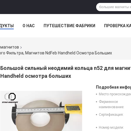
ДУКТЫ
О НАС
ПУТЕШЕСТВИЕ ФАБРИКИ
ПРОВЕРКА К
 магнитов
го Фильтра, Магнитов NdFeb Handheld Осмотра Больших
Большой сильный неодимий кольца n52 для магни
Handheld осмотра больших
Подробная инфор
Место происхожде
Фирменное
наименование:
Сертификация:
Номер модели: