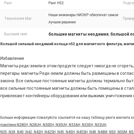
Ранг:
Ранг Н52
Подго
Наши инженеры НИОКР обеспечат самое
Технология Маг:
Провер
лучшее решение
большие магниты неодимия
большой п
Высокий свет:
,
Большой сильный неодимий кольца n52 для
магнитного фильтра
, магн
Избавление
Магниты редк-земли в этом продукте следует никогда не сгореть,
перегары. магниты Редк-земли должны быть размещаны в согласи
закона. Все сильные постоянные магниты должны термально быт
все сильные постоянные магниты должны быть помещены в сталь
привлекают контейнеры оборудования или выжимк уничтожения 
Больше информации пожалуйста ссылается на нашу таблицу ранга магнита к
поистине N28EH, N28UH, N30EH, N30UH, N33AH, N33EH, N33UH,
N35, N38, N40, N42, N42H, N42SH, N45, N45H, N45SH, N48, N48M, N50, N50M, N5