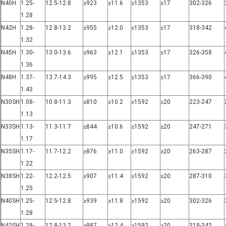
N40H
1.25-
12.5-12.8
≥923
≥11.6
≥1353
≥17
302-326
1.28
N42H
1.28-
12.8-13.2
≥955
≥12.0
≥1353
≥17
318-342
1.32
N45H
1.30-
13.0-13.6
≥963
≥12.1
≥1353
≥17
326-358
1.36
N48H
1.37-
13.7-14.3
≥995
≥12.5
≥1353
≥17
366-390
1.43
N30SH
1.08-
10.8-11.3
≥810
≥10.2
≥1592
≥20
223-247
1.13
N33SH
1.13-
11.3-11.7
≥844
≥10.6
≥1592
≥20
247-271
1.17
N35SH
1.17-
11.7-12.2
≥876
≥11.0
≥1592
≥20
263-287
1.22
N38SH
1.22-
12.2-12.5
≥907
≥11.4
≥1592
≥20
287-310
1.25
N40SH
1.25-
12.5-12.8
≥939
≥11.8
≥1592
≥20
302-326
1.28
N42SH
1.28-
12.8-13.2
≥987
≥12.4
≥1592
≥20
318-342