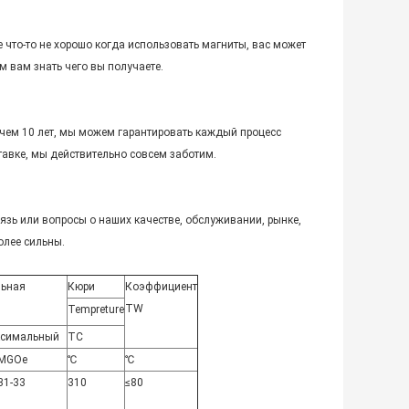
 что-то не хорошо когда использовать магниты, вас может
 вам знать чего вы получаете.
чем 10 лет, мы можем гарантировать каждый процесс
тавке, мы действительно совсем заботим.
язь или вопросы о наших качестве, обслуживании, рынке,
олее сильны.
ьная
Кюри
Коэффициент
TW
Tempreture
симальный
TC
MGOe
℃
℃
31-33
310
≤80