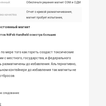
нянный:
Обеспечьте решения магнит ОЭМ и ОДМ
Отчет о кривой размагничивания,
ка качества:
магнит пробует испытание,
остоянный магнит
итов NdFeb Handheld осмотра больших
 по мере того как гореть создаст токсические
и с местного, государства, и федерального
ь размагничены до избавления. Альтернативно,
ном контейнере до избавления так магниты не
отбросов.
ак следование:
2