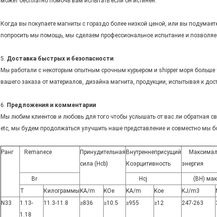
может бесплатно помочь вам испытать если он истинен.
Когда вы покупаете магниты с гораздо более низкой ценой, или вы подумаете
попросить мы помощь, мы сделаем профессиональное испытание и позволяем
5.
Доставка быстрых и безопасности
Мы работали с некоторым опытным срочным курьером и shipper моря больше 
вашего заказа от материалов, дизайна магнита, продукции, испытывая к дос
6.
Предложения и комментарии
Мы любим клиентов и любовь для того чтобы услышать от вас ли обратная св
etc, мы будем продолжаться улучшить наше представление и совместно мы б
Ранг
Remanece
Принудительная
Внутреннеприсущий
Максимал
сила (Hcb)
Коэрцитивность
энергия
Br
Hcj
(BH) мак
T
Килограммы
KA/m
KOe
KA/m
Koe
KJ/m3
N33
1.13-
11.3-11.8
≥836
≥10.5
≥955
≥12
247-263
1.18