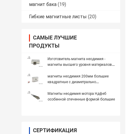
магнит бака
(19)
Гибкие магнитные листы
(20)
САМЫЕ ЛУЧШИЕ
ПРОДУКТЫ
Изготовитель магнита неодимия -
магниты высшего уровня материалов
магнита NdFeB с подгонянными
формами/покрытием
магниты неодимия 200мм большие
квадратные с диаметрально
намагниченным отверстием винта
Магниты неодимия мотора Ндфеб
особенной спеченные формой большие
СЕРТИФИКАЦИЯ