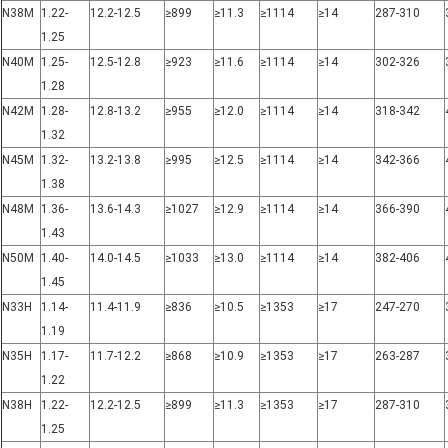
N38M
1.22-
12.2-12.5
≥899
≥11.3
≥1114
≥14
287-310
1.25
N40M
1.25-
12.5-12.8
≥923
≥11.6
≥1114
≥14
302-326
1.28
N42M
1.28-
12.8-13.2
≥955
≥12.0
≥1114
≥14
318-342
1.32
N45M
1.32-
13.2-13.8
≥995
≥12.5
≥1114
≥14
342-366
1.38
N48M
1.36-
13.6-14.3
≥1027
≥12.9
≥1114
≥14
366-390
1.43
N50M
1.40-
14.0-14.5
≥1033
≥13.0
≥1114
≥14
382-406
1.45
N33H
1.14-
11.4-11.9
≥836
≥10.5
≥1353
≥17
247-270
1.19
N35H
1.17-
11.7-12.2
≥868
≥10.9
≥1353
≥17
263-287
1.22
N38H
1.22-
12.2-12.5
≥899
≥11.3
≥1353
≥17
287-310
1.25