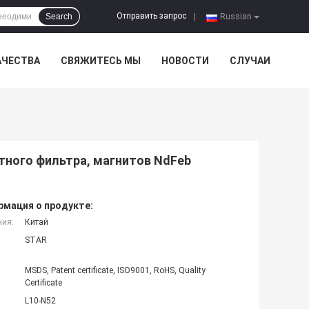
Отправить запрос
Search
|
Russian
АЧЕСТВА
СВЯЖИТЕСЬ МЫ
НОВОСТИ
СЛУЧАИ
тного фильтра, магнитов NdFeb
мация о продукте:
ния:
Китай
STAR
MSDS, Patent certificate, ISO9001, RoHS, Quality
Certificate
L10-N52