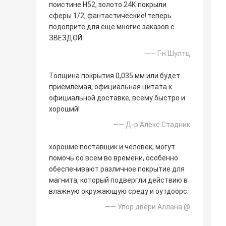
поистине Н52, золото 24К покрыли
сферы 1/2, фантастические! теперь
подоприте для еще многие заказов с
ЗВЕЗДОЙ
—— Г-н Шултц
Толщина покрытия 0,035 мм или будет
приемлемая, официальная цитата к
официальной доставке, всему быстро и
хороший!
—— Д-р Алекс Стадник
хорошие поставщик и человек, могут
помочь со всем во времени, особенно
обеспечивают различное покрытие для
магнита, который подвергли действию в
влажную окружающую среду и оутдоорс.
—— Упор двери Аллана @