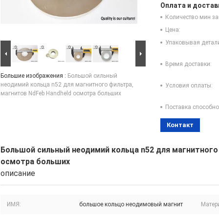
Оплата и достав
Количество мин за
Цена:
Упаковывая детал
Время доставки:
Большие изображения :
Большой сильный
неодимий кольца n52 для магнитного фильтра,
Условия оплаты:
магнитов NdFeb Handheld осмотра больших
Поставка способно
Контакт
Большой сильный неодимий кольца n52 для магнитного 
осмотра больших
описание
ИМЯ:
большое кольцо неодимовый магнит
Матер