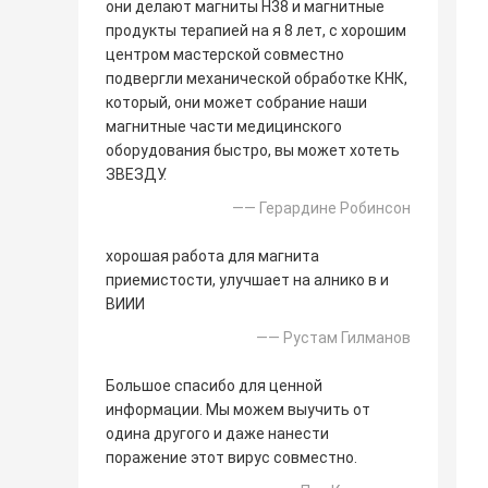
они делают магниты Н38 и магнитные
продукты терапией на я 8 лет, с хорошим
центром мастерской совместно
подвергли механической обработке КНК,
который, они может собрание наши
магнитные части медицинского
оборудования быстро, вы может хотеть
ЗВЕЗДУ.
—— Герардине Робинсон
хорошая работа для магнита
приемистости, улучшает на алнико в и
ВИИИ
—— Рустам Гилманов
Большое спасибо для ценной
информации. Мы можем выучить от
одина другого и даже нанести
поражение этот вирус совместно.