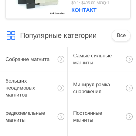
постоянные магниты,
$0.1~$496.00 MOQ:1
где купить большие
КОНТАКТ
магниты
Популярные категории
Все
Самые сильные
Собрание магнита
магниты
больших
Минируя рамка
неодимовых
снаряжения
магнитов
редкоземельные
Постоянные
магниты
магниты