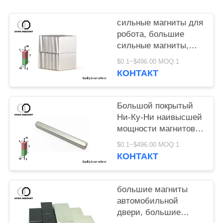
сильные магниты для
робота, большие
сильные магниты,
большие магниты
$0.1~$496.00 MOQ:1
неодимия для
КОНТАКТ
продажи
Большой покрытый
Ни-Ку-Ни наивысшей
мощности магнитов
50кс5кс5мм блока
$0.1~$496.00 MOQ:1
неодимия
КОНТАКТ
большие магниты
автомобильной
двери, большие