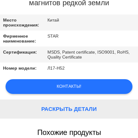
КАЧЕСТВА
магнитов редкой земли
СВЯЖИТЕСЬ
Место
Китай
происхождения:
МЫ
Фирменное
STAR
наименование:
НОВОСТИ
Сертификация:
MSDS, Patent certificate, ISO9001, RoHS,
Quality Certificate
Номер модели:
Л17-Н52
СЛУЧАИ
КОНТАКТЫ!
РАСКРЫТЬ ДЕТАЛИ
Похожие продукты