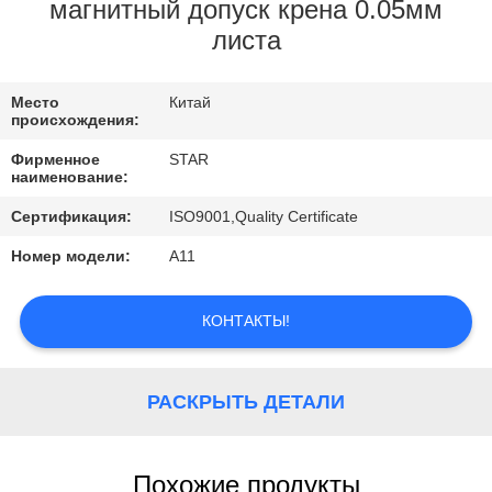
КАЧЕСТВА
магнитный допуск крена 0.05мм
листа
СВЯЖИТЕСЬ
Место
Китай
МЫ
происхождения:
Фирменное
STAR
НОВОСТИ
наименование:
Сертификация:
ISO9001,Quality Certificate
СЛУЧАИ
Номер модели:
A11
КОНТАКТЫ!
РАСКРЫТЬ ДЕТАЛИ
Похожие продукты