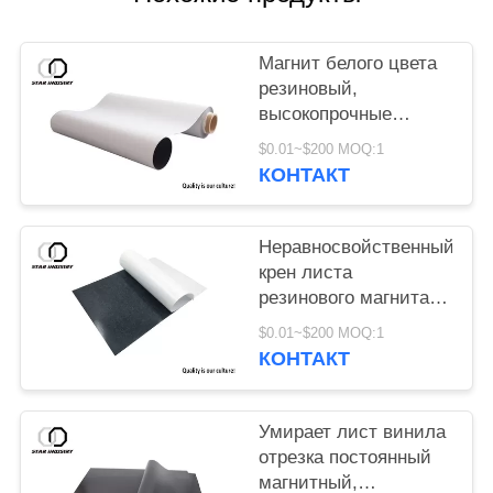
Магнит белого цвета
резиновый,
высокопрочные
магнитные прокладки
$0.01~$200 MOQ:1
с сертификатом ЭН71
КОНТАКТ
Неравносвойственный
крен листа
резинового магнита,
изготовленная на
$0.01~$200 MOQ:1
заказ гибкая
КОНТАКТ
магнитная лента
Умирает лист винила
отрезка постоянный
магнитный,