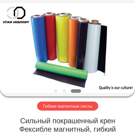
©
2020
-
2021
magnetsassembly.com.
All
Rights
Reserved.
ДОМ
ПРОДУКТЫ
О
НАС
ПУТЕШЕСТВИЕ
ФАБРИКИ
Гибкие магнитные листы
Сильный покрашенный крен
ПРОВЕРКА
Фексибле магнитный, гибкий