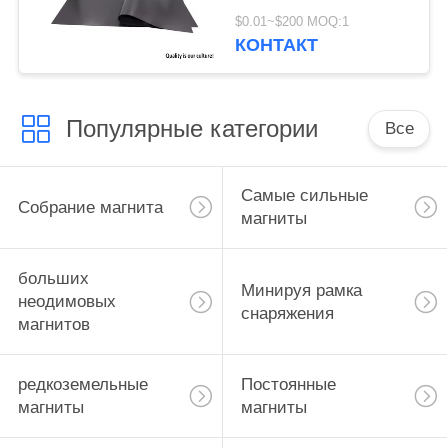
теплостойкий
$0.01~$200 MOQ:1
магнитный резиновый
КОНТАКТ
лист
Популярные категории
Все
Самые сильные
Собрание магнита
магниты
больших
Минируя рамка
неодимовых
снаряжения
магнитов
редкоземельные
Постоянные
магниты
магниты