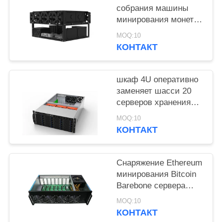
собрания машины
минирования монетки
Chia рамки
MOQ:10
снаряжения
КОНТАКТ
минирования HDDs
под открытым небом
легких
шкаф 4U оперативно
заменяет шасси 20
серверов хранения
шасси сервера
MOQ:10
случая сервера
КОНТАКТ
заливов Rackmount
Снаряжение Ethereum
минирования Bitcoin
Barebone сервера
сервера 8GPU
MOQ:10
видеокарты минируя
КОНТАКТ