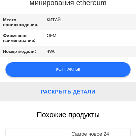
КАЧЕСТВА
минирования ethereum
СВЯЖИТЕСЬ
Место
КИТАЙ
происхождения:
МЫ
Фирменное
OEM
наименование:
НОВОСТИ
Номер модели:
4W6
СЛУЧАИ
КОНТАКТЫ!
РАСКРЫТЬ ДЕТАЛИ
Похожие продукты
Самое новое 24