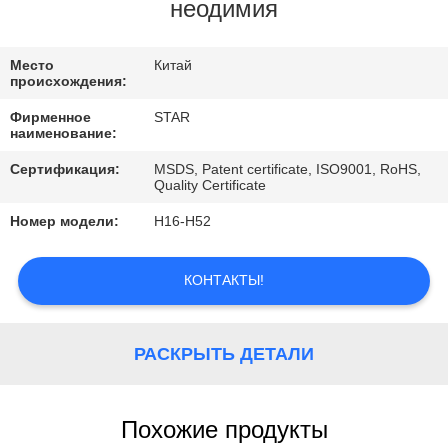
КАЧЕСТВА
неодимия
СВЯЖИТЕСЬ
Место
Китай
происхождения:
МЫ
Фирменное
STAR
наименование:
НОВОСТИ
Сертификация:
MSDS, Patent certificate, ISO9001, RoHS,
Quality Certificate
Номер модели:
Н16-Н52
СЛУЧАИ
КОНТАКТЫ!
РАСКРЫТЬ ДЕТАЛИ
Похожие продукты