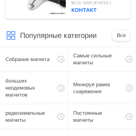
неодимия высокой
$0.01~$496.00 MOQ:1
точности крошечные
КОНТАКТ
Популярные категории
Все
Самые сильные
Собрание магнита
магниты
больших
Минируя рамка
неодимовых
снаряжения
магнитов
редкоземельные
Постоянные
магниты
магниты