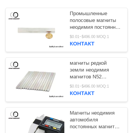
Промышленные
полосовые магниты
неодимия постоянных
магнитов неодимия
$0.01~$496.00 MOQ:1
сильные
КОНТАКТ
магниты редкой
земли неодимия
магнитов N52
20x5x2mm Ndfeb
$0.01~$496.00 MOQ:1
постоянные сильные
КОНТАКТ
Магниты неодимия
автомобиля
постоянных магнитов