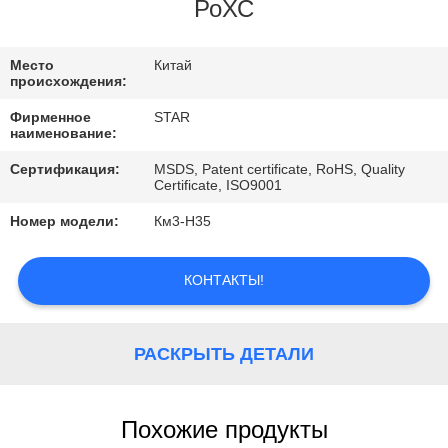
КАЧЕСТВА
РоХС
СВЯЖИТЕСЬ
Место
Китай
происхождения:
МЫ
Фирменное
STAR
наименование:
НОВОСТИ
Сертификация:
MSDS, Patent certificate, RoHS, Quality
Certificate, ISO9001
Номер модели:
Км3-Н35
СЛУЧАИ
КОНТАКТЫ!
РАСКРЫТЬ ДЕТАЛИ
Похожие продукты