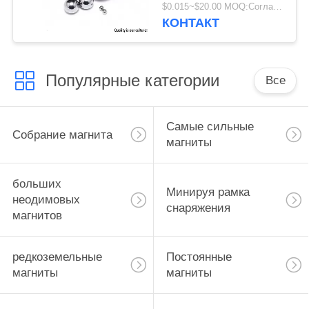
многофункциональный
$0.015~$20.00 MOQ:Согласно диаметру сферы, отделывает поверхность покрытый и пакет
для упаковки
КОНТАКТ
Популярные категории
Все
Самые сильные
Собрание магнита
магниты
больших
Минируя рамка
неодимовых
снаряжения
магнитов
редкоземельные
Постоянные
магниты
магниты