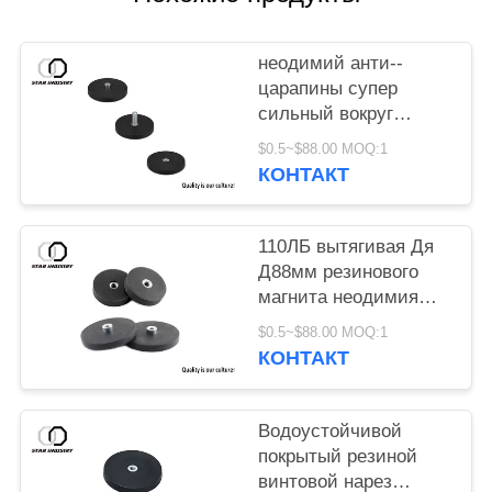
неодимий анти--
царапины супер
сильный вокруг
резинового покрытого
$0.5~$88.00 MOQ:1
магнита D66 D88 для
КОНТАКТ
стойки во всем поле
устанавливать/
освещение
110ЛБ вытягивая Дя
Д88мм резинового
магнита неодимия
силы для установки
$0.5~$88.00 MOQ:1
света такси
КОНТАКТ
Водоустойчивой
покрытый резиной
винтовой нарез