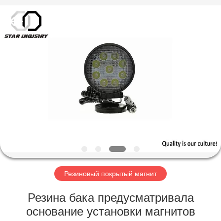
поставщик.
Copyright
©
2020
-
2021
magnetsassembly.com.
All
ДОМ
Rights
Reserved.
ПРОДУКТЫ
О
НАС
ПУТЕШЕСТВИЕ
ФАБРИКИ
Резиновый покрытый магнит
Резина бака предусматривала
ПРОВЕРКА
основание установки магнитов