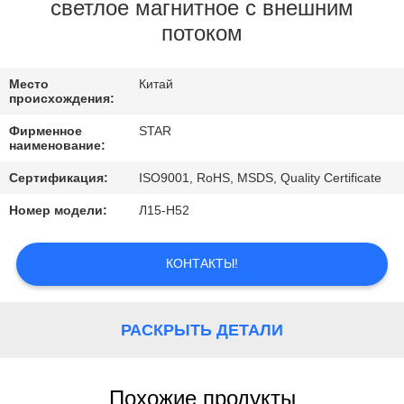
КАЧЕСТВА
светлое магнитное с внешним
потоком
СВЯЖИТЕСЬ
Место
Китай
МЫ
происхождения:
Фирменное
STAR
НОВОСТИ
наименование:
Сертификация:
ISO9001, RoHS, MSDS, Quality Certificate
СЛУЧАИ
Номер модели:
Л15-Н52
КОНТАКТЫ!
РАСКРЫТЬ ДЕТАЛИ
Похожие продукты