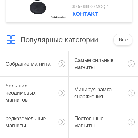
магнитов Н52
$0.5~$88.00 MOQ:1
неодимия для светов
КОНТАКТ
крыши такси
Популярные категории
Все
Самые сильные
Собрание магнита
магниты
больших
Минируя рамка
неодимовых
снаряжения
магнитов
редкоземельные
Постоянные
магниты
магниты