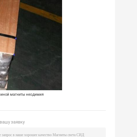
зиной магниты неодимия
вашу заявку