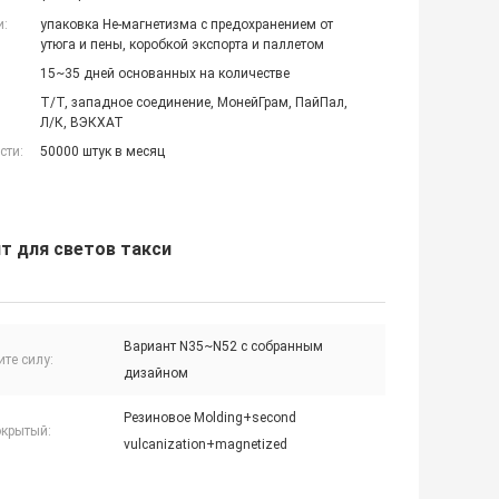
и:
упаковка Не-магнетизма с предохранением от
утюга и пены, коробкой экспорта и паллетом
15~35 дней основанных на количестве
Т/Т, западное соединение, МонейГрам, ПайПал,
Л/К, ВЭКХАТ
сти:
50000 штук в месяц
т для светов такси
Вариант N35~N52 с собранным
те силу:
дизайном
Резиновое Molding+second
окрытый:
vulcanization+magnetized