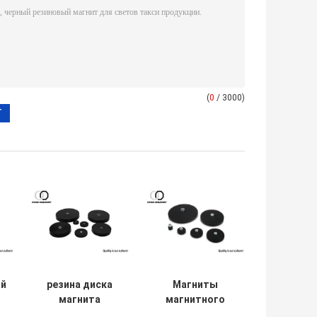
(
0
/ 3000)
ой
резина диска
Магниты
магнита
магнитного
неодимия 22mm
основания