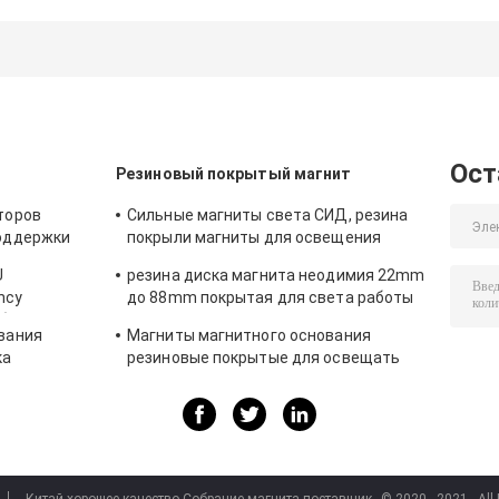
резинового
резинового
винтовой наре
покрытого
магнита
магнитов Н52
магнита D66 D88
неодимия силы
неодимия для
для стойки во
для установки
светов крыши
всем поле
света такси
такси
устанавливать/
освещение
Ост
Резиновый покрытый магнит
торов
Сильные магниты света СИД, резина
оддержки
покрыли магниты для освещения
машины
такси
U
резина диска магнита неодимия 22mm
PCIE
ncy
до 88mm покрытая для света работы
ебом
СИД, сильного держателя магнита для
вания
Магниты магнитного основания
дать
камеры, магнита держателя
ка
резиновые покрытые для освещать
автомобиля
ытая
СИД, верхние изготовители магнита в
енты
Китае и поставщики в США
C