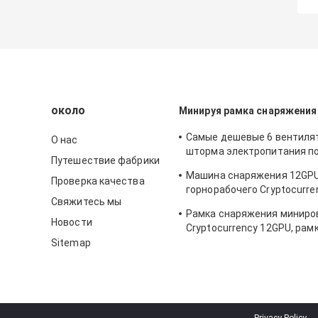
около
Минируя рамка снаряжения
Самые дешевые 6 вентиля
О нас
шторма электропитания п
Путешествие фабрики
ATX случая 6gpu сервера 
Машина снаряжения 12GP
снаряжения минирования 
Проверка качества
горнорабочего Cryptocurre
Ethereum секретных GPU
Свяжитесь мы
Ethereum под открытым н
Рамка снаряжения миниро
минируя с хороший охлаж
Новости
Cryptocurrency 12GPU, рам
снаряжения воздуха откр
Sitemap
минируя, минируя инструм
минирования ETH/ETC/ZE