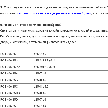
5.
Только нужно сказать ваши подгонянные силу тяги, применение, рабочую 
мы можем
обеспечить соответствующее решение в течение 2 дней
, и отправл
6. Наше магнитное применение собраний
Сильная вытягивая сила, хороший дизайн, широк-используемый в различных
Корабль, офис, школа, дом, аппаратные продукты, магнитные крюки, магнитн
двери, инструменты, автомобили фильтров и так далее.
POTN06-25
ø25×7-ø6
POTN06-25.4
ø25.4×12.7-ø3.8
POTN06-25.4A
ø25.4×12.7-ø3.8
POTN06-25A
ø25×7-ø6
POTN06-25B
ø25×8-ø5.5
POTN06-25C
ø25×8-ø5.5
POTN06-25C-A
ø25×8-ø5.5
POTN06-25D
ø25×7-ø6
POTN06-25E
ø25×7-ø4.5