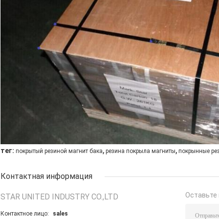
,
,
тег:
покрытый резиной магнит бака
резина покрыла магниты
покрынные ре
Контактная информация
Оставьте 
STAR UNITED INDUSTRY CO.,LTD
Контактное лицо:
sales