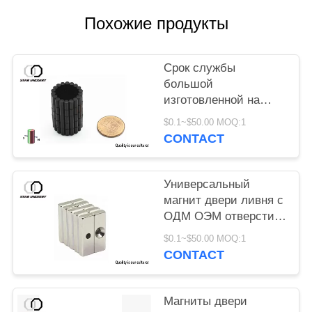
Похожие продукты
Срок службы
большой
изготовленной на
заказ надежности
$0.1~$50.00 MOQ:1
округлой формы
CONTACT
магнитов
автомобильной двери
высокой длинный
Универсальный
магнит двери ливня с
ОДМ ОЭМ отверстия
винта доступным
$0.1~$50.00 MOQ:1
CONTACT
Магниты двери