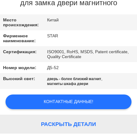
КАЧЕСТВА
для замка двери магнитного
СВЯЖИТЕСЬ
Место
Китай
происхождения:
МЫ
Фирменное
STAR
наименование:
НОВОСТИ
Сертификация:
ISO9001, RoHS, MSDS, Patent certificate,
Quality Certificate
Номер модели:
Д5-52
СЛУЧАИ
Высокий свет:
,
дверь - более близкий магнит
магниты шкафа двери
КАРТА
САЙТА
КОНТАКТНЫЕ ДАННЫЕ!
PRIVACY
РАСКРЫТЬ ДЕТАЛИ
POLICY