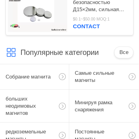
безопасностью
Д15×2мм, сильная
ранг дверей Н52
$0.1~$50.00 MOQ:1
кухни магнита
CONTACT
Популярные категории
Все
Самые сильные
Собрание магнита
магниты
больших
Минируя рамка
неодимовых
снаряжения
магнитов
редкоземельные
Постоянные
магниты
магниты