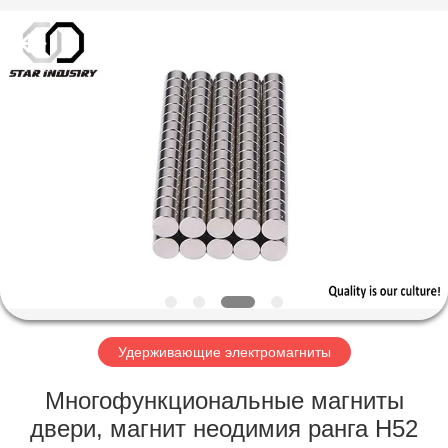
Star
United
Industry
Co.,LTD.
All
Rights
Reserved.
ДОМ
ПРОДУКТЫ
О
НАС
ПУТЕШЕСТВИЕ
ФАБРИКИ
Удерживающие электромагниты
Многофункциональные магниты
ПРОВЕРКА
двери, магнит неодимия ранга Н52