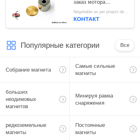
заказ мотора
поставки фабрики
Negotiable as per project details MOQ:Заказ образца
магнитов
КОНТАКТ
промышленного
магнитный
Популярные категории
Все
Самые сильные
Собрание магнита
магниты
больших
Минируя рамка
неодимовых
снаряжения
магнитов
редкоземельные
Постоянные
магниты
магниты