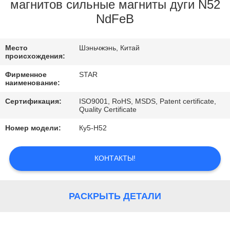
КАЧЕСТВА
магнитов сильные магниты дуги N52
NdFeB
СВЯЖИТЕСЬ
Место
Шэньчжэнь, Китай
МЫ
происхождения:
Фирменное
STAR
НОВОСТИ
наименование:
Сертификация:
ISO9001, RoHS, MSDS, Patent certificate,
Quality Certificate
СЛУЧАИ
Номер модели:
Ку5-Н52
КОНТАКТЫ!
РАСКРЫТЬ ДЕТАЛИ