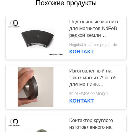
Похожие продукты
Подгонянные магниты
для магнитов NdFeB
редкой земли
перманентности
Negotiable as per project details MOQ:Заказ образца
неодимия эпоксидной
КОНТАКТ
смолы черноты
вентиляторного
двигателя
Изготовленный на
автомобиля
заказ магнит Alnico5
для машины
упаковки,
$0.01~$496.00 MOQ:1
высокотемпературных
КОНТАКТ
магнитов алнико
450~525℃
Контактор круглого
изготовленного на