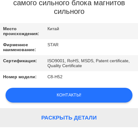
КАЧЕСТВА
самого сильного блока магнитов
сильного
СВЯЖИТЕСЬ
Место
Китай
МЫ
происхождения:
Фирменное
STAR
НОВОСТИ
наименование:
Сертификация:
ISO9001, RoHS, MSDS, Patent certificate,
Quality Certificate
СЛУЧАИ
Номер модели:
С8-Н52
КОНТАКТЫ!
РАСКРЫТЬ ДЕТАЛИ