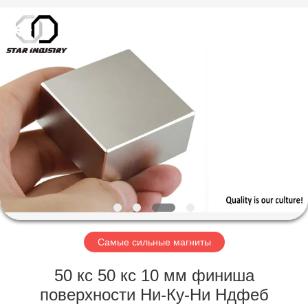
поставщик.
Copyright
©
2020
-
2021
magnetsassembly.com.
All
ДОМ
Rights
Reserved.
ПРОДУКТЫ
О
НАС
ПУТЕШЕСТВИЕ
ФАБРИКИ
Самые сильные магниты
50 кс 50 кс 10 мм финиша
ПРОВЕРКА
поверхности Ни-Ку-Ни Ндфеб