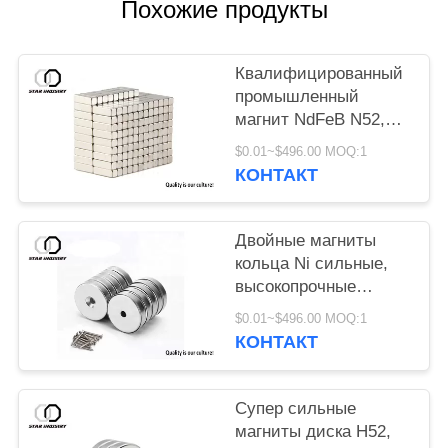
Похожие продукты
Квалифицированный
промышленный
магнит NdFeB N52,
самые сильные
$0.01~$496.00 MOQ:1
магниты редкой
КОНТАКТ
земли
Двойные магниты
кольца Ni сильные,
высокопрочные
магниты ранга n52,
$0.01~$496.00 MOQ:1
очень сильные
КОНТАКТ
магниты с большей
плитой
Супер сильные
магниты диска Н52,