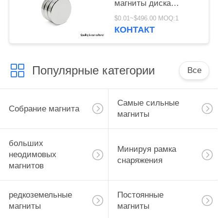
магниты диска
неодимия для
$0.01~$496.00 MOQ:1
упаковки
КОНТАКТ
Популярные категории
Все
Самые сильные
Собрание магнита
магниты
больших
Минируя рамка
неодимовых
снаряжения
магнитов
редкоземельные
Постоянные
магниты
магниты