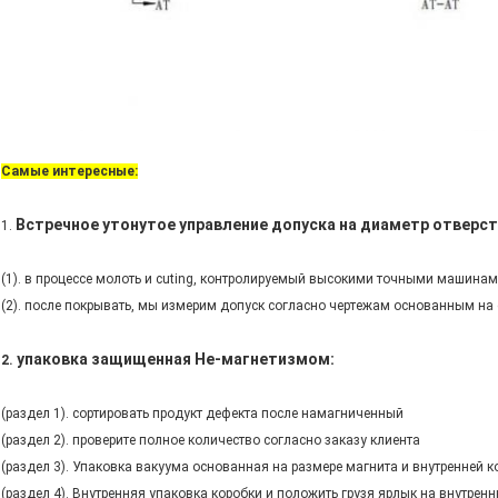
Самые интересные:
Встречное утонутое управление допуска на диаметр отверст
1.
(1). в процессе молоть и cuting, контролируемый высокими точными машинам
(2). после покрывать, мы измерим допуск согласно чертежам основанным на 
упаковка защищенная Не-магнетизмом:
2.
(раздел 1). сортировать продукт дефекта после намагниченный
(раздел 2).
проверите полное количество согласно заказу клиента
(раздел 3). Упаковка вакуума основанная на размере магнита и внутренней к
(раздел 4). Внутренняя упаковка коробки и положить грузя ярлык на внутрен