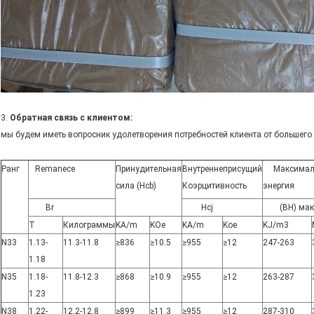
3.
Обратная связь с клиентом:
мы будем иметь вопросник удолетворения потребностей клиента от большего 
Ранг
Remanece
Принудительная
Внутреннеприсущий
Максимал
сила (Hcb)
Коэрцитивность
энергия
Br
Hcj
(BH) мак
T
Килограммы
KA/m
KOe
KA/m
Koe
KJ/m3
N33
1.13-
11.3-11.8
≥836
≥10.5
≥955
≥12
247-263
1.18
N35
1.18-
11.8-12.3
≥868
≥10.9
≥955
≥12
263-287
1.23
N38
1.22-
12.2-12.8
≥899
≥11.3
≥955
≥12
287-310