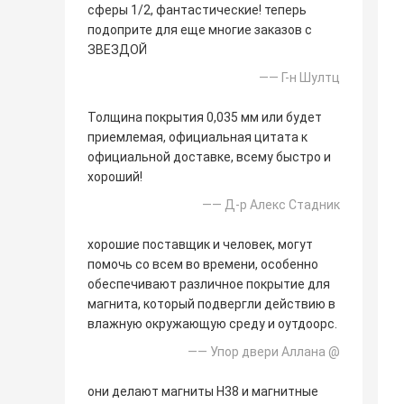
сферы 1/2, фантастические! теперь
подоприте для еще многие заказов с
ЗВЕЗДОЙ
—— Г-н Шултц
Толщина покрытия 0,035 мм или будет
приемлемая, официальная цитата к
официальной доставке, всему быстро и
хороший!
—— Д-р Алекс Стадник
хорошие поставщик и человек, могут
помочь со всем во времени, особенно
обеспечивают различное покрытие для
магнита, который подвергли действию в
влажную окружающую среду и оутдоорс.
—— Упор двери Аллана @
они делают магниты Н38 и магнитные