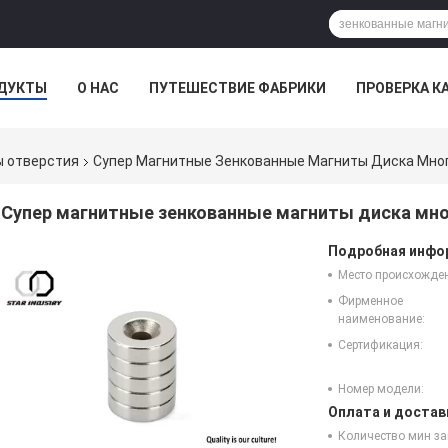
ДУКТЫ
О НАС
ПУТЕШЕСТВИЕ ФАБРИКИ
ПРОВЕРКА К
ы отверстия
Супер Магнитные Зенкованные Магниты Диска Мн
Супер магнитные зенкованные магниты диска мн
Подробная инфор
Место происхожде
Фирменное
наименование:
Сертификация:
Номер модели:
Оплата и достав
Количество мин за