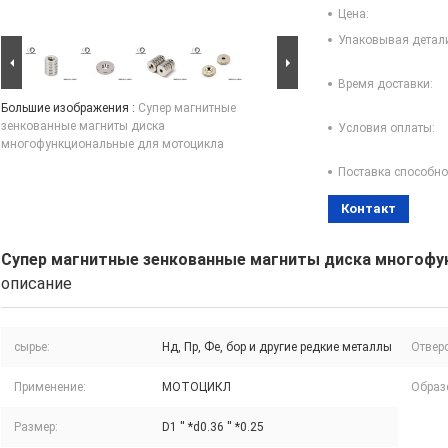
Цена:
Упаковывая детал
Время доставки:
Большие изображения :
Супер магнитные
зенкованные магниты диска
Условия оплаты:
многофункциональные для мотоцикла
Поставка способно
Контакт
Супер магнитные зенкованные магниты диска многофу
описание
сырье:
Нд, Пр, Фе, бор и другие редкие металлы
Отверс
Применение:
МОТОЦИКЛ
Образ
Размер:
D1 '' *d0.36 '' *0.25