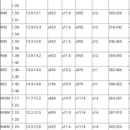
1.28
N40
1.26-
12.6-13.1
≥923
≥11.6
≥955
≥12
302-326
1.31
N42
1.28-
12.8-13.4
≥923
≥11.6
≥955
≥12
318-342
1.34
N45
1.33-
13.3-13.8
≥923
≥11.6
≥955
≥12
342-366
1.38
N48
1.38-
13.8-14.2
≥923
≥11.6
≥955
≥12
358-390
1.42
N50
1.40-
14.0-14.5
≥836
≥10.5
≥876
≥11
382-406
1.45
N52
1.43-
14.3-14.8
≥796
≥10.0
≥876
≥11
398-422
1.48
N35M
1.17-
11.7-12.2
≥868
≥10.9
≥1114
≥14
263-287
1.22
N38M
1.22-
12.2-12.5
≥899
≥11.3
≥1114
≥14
287-310
1.25
N40M
1.25-
12.5-12.8
≥923
≥11.6
≥1114
≥14
302-326