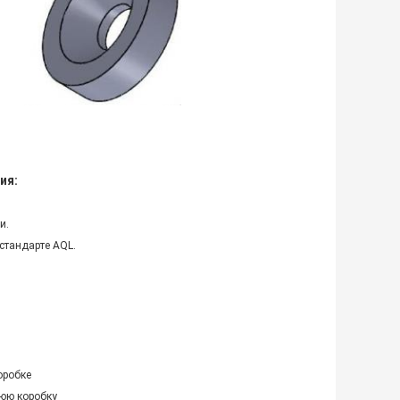
ия:
и.
стандарте AQL.
оробке
нюю коробку