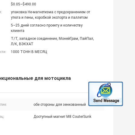
$0.05~$490.00
и:
упаковка Не-магнетизма с предохранением от
утюга и пены, коробкой экспорта и паллетом
5~25 дней согласно проекту и количеству
клиента
Т/Т, западное соединение, МонейГрам, ПайПал,
Л/К, ВЭКХАТ
сти:
1000 ТОНН В МЕСЯЦ
нкциональные для мотоцикла
тие:
обе стороны для зенкованный
ец:
Доступный магнит M8 CouterSunk