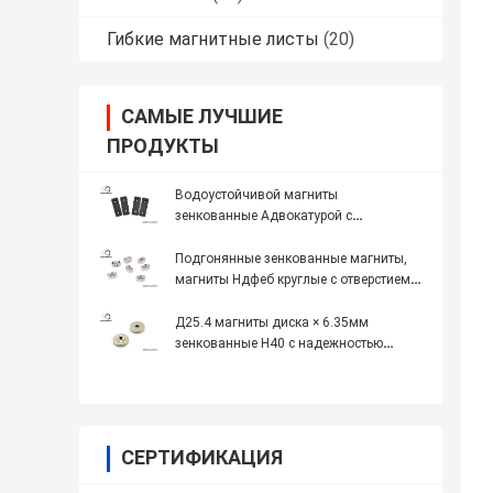
Гибкие магнитные листы
(20)
САМЫЕ ЛУЧШИЕ
ПРОДУКТЫ
Водоустойчивой магниты
зенкованные Адвокатурой с
отверстиями винта для пользы
влажности
Подгонянные зенкованные магниты,
магниты Ндфеб круглые с отверстием в
центре
Д25.4 магниты диска × 6.35мм
зенкованные Н40 с надежностью
максимума отверстия 5мм
СЕРТИФИКАЦИЯ