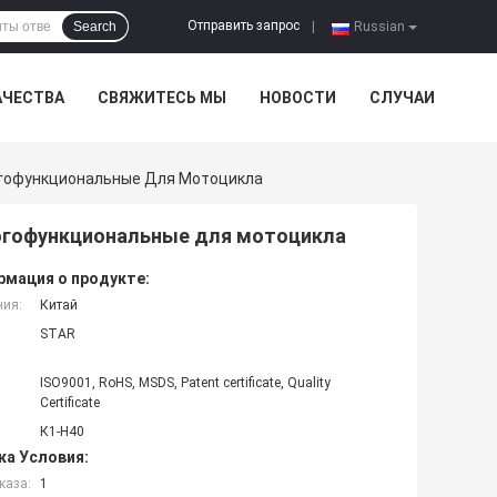
Отправить запрос
Search
|
Russian
АЧЕСТВА
СВЯЖИТЕСЬ МЫ
НОВОСТИ
СЛУЧАИ
огофункциональные Для Мотоцикла
огофункциональные для мотоцикла
мация о продукте:
ния:
Китай
STAR
ISO9001, RoHS, MSDS, Patent certificate, Quality
Certificate
К1-Н40
ка Условия:
каза:
1