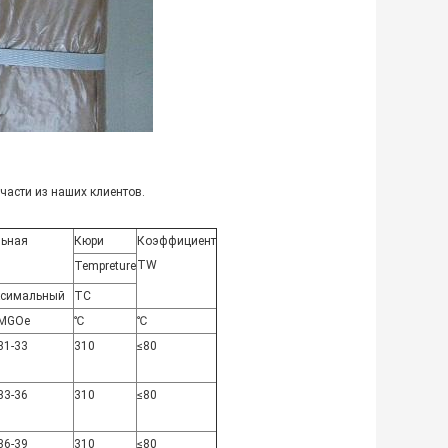
части из наших клиентов.
ьная
Кюри
Коэффициент
TW
Tempreture
симальный
TC
MGOe
℃
℃
31-33
310
≤80
33-36
310
≤80
36-39
310
≤80